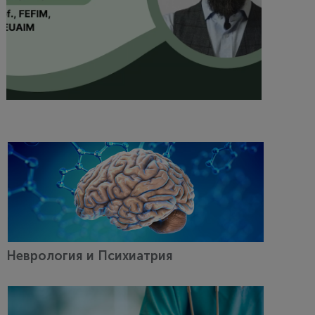
27 Март 2026
ИБС + ФП: как управлять ЧСС и
снижать риски у сложных пациентов
Арутюнов Александр Григорьевич
Неврология и Психиатрия