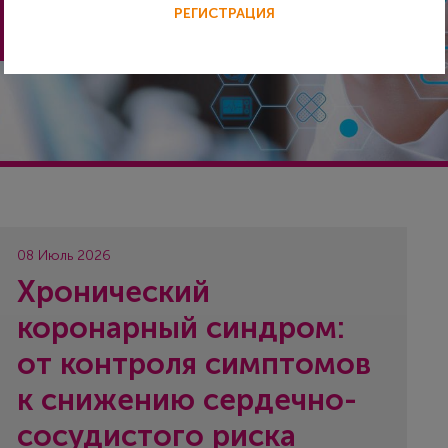
РЕГИСТРАЦИЯ
08 Июль 2026
Хронический
коронарный синдром:
от контроля симптомов
к снижению сердечно-
сосудистого риска